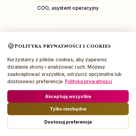
COO, asystent operacyjny
💬
🍪
Polityka prywatności i cookies
Korzystamy z plików cookies, aby zapewnić
Sesja Q&A online
działanie strony i analizować ruch. Możesz
Pytania po szkoleniu? Odpowiedzi na żywo.
zaakceptować wszystkie, odrzucić opcjonalne lub
dostosować preferencje.
Polityka prywatności
Akceptuję wszystkie
📋
Tylko niezbędne
Dostosuj preferencje
Raport procesów
Analiza Twojego workflow z rekomendacjami