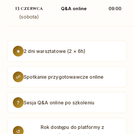
13 czerwca
Q&A online
09:00
(sobota)
★
2 dni warsztatowe (2 × 6h)
☍
Spotkanie przygotowawcze online
?
Sesja Q&A online po szkoleniu
Rok dostępu do platformy z
↺