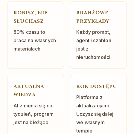
ROBISZ, NIE
BRANŻOWE
SŁUCHASZ
PRZYKŁADY
80% czasu to
Każdy prompt,
praca na własnych
agent i szablon
materiałach
jest z
nieruchomości
AKTUALNA
ROK DOSTĘPU
WIEDZA
Platforma z
AI zmienia się co
aktualizacjami
tydzień, program
Uczysz się dalej
jest na bieżąco
we własnym
tempie