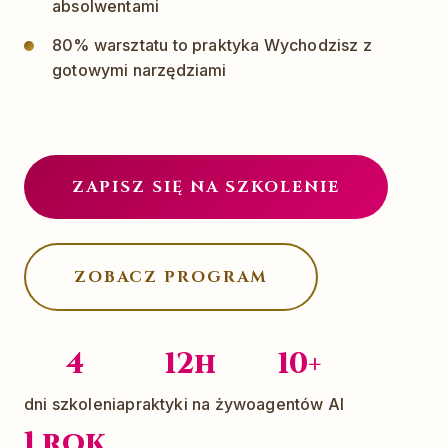
absolwentami
80% warsztatu to praktyka Wychodzisz z
gotowymi narzędziami
ZAPISZ SIĘ NA SZKOLENIE
ZOBACZ PROGRAM
4
12h
10+
dni szkolenia
praktyki na żywo
agentów AI
1 rok